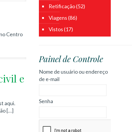
Retificação
(52)
Viagens
(86)
Vistos
(17)
 no Centro
Painel de Controle
Nome de usuário ou endereço
ivil e
de e-mail
Senha
t aqui.
são
[…]