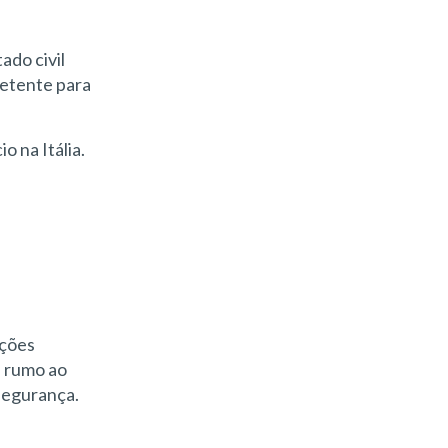
ado civil
petente para
o na Itália.
ações
s rumo ao
segurança.