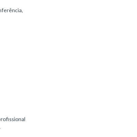
onferência,
rofissional
.