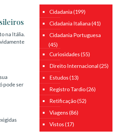
Cidadania
(199)
sileiros
Cidadania Italiana
(41)
o na Itália.
Cidadania Portuguesa
devidamente
(45)
Curiosidades
(55)
Direito Internacional
(25)
sua
Estudos
(13)
só pode ser
Registro Tardio
(26)
Retificação
(52)
Viagens
(86)
exigidas
Vistos
(17)