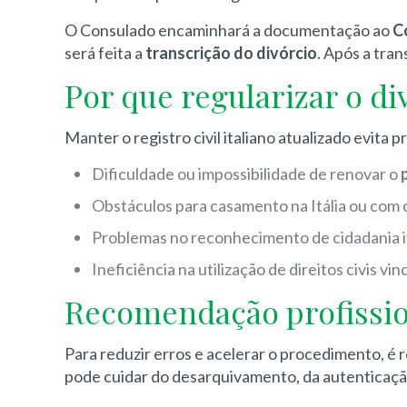
O Consulado encaminhará a documentação ao
C
será feita a
transcrição do divórcio
. Após a tran
Por que regularizar o div
Manter o registro civil italiano atualizado evita 
Dificuldade ou impossibilidade de renovar o
Obstáculos para casamento na Itália ou com c
Problemas no reconhecimento de cidadania ita
Ineficiência na utilização de direitos civis vin
Recomendação profissio
Para reduzir erros e acelerar o procedimento, 
pode cuidar do desarquivamento, da autenticaçã