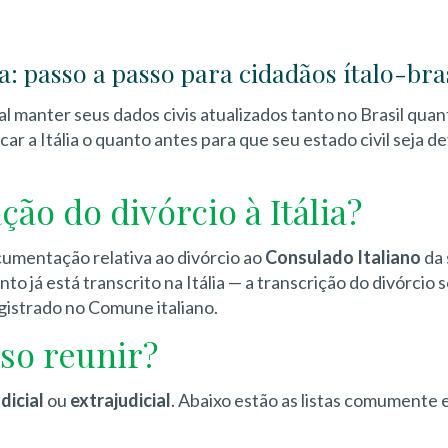
a: passo a passo para cidadãos ítalo-bra
l manter seus dados civis atualizados tanto no Brasil quant
r a Itália o quanto antes para que seu estado civil seja 
ão do divórcio à Itália?
cumentação relativa ao divórcio ao
Consulado Italiano
da 
nto já está transcrito na Itália — a transcrição do divórcio 
egistrado no Comune italiano.
so reunir?
udicial
ou
extrajudicial
. Abaixo estão as listas comumente 