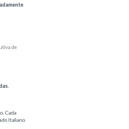
ntadamente
utiva de
adas
.
ão. Cada
ado Italiano