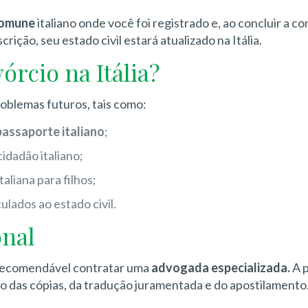
omune
italiano onde você foi registrado e, ao concluir a c
scrição, seu estado civil estará atualizado na Itália.
órcio na Itália?
problemas futuros, tais como:
passaporte italiano
;
idadão italiano;
liana para filhos;
culados ao estado civil.
nal
é recomendável contratar uma
advogada especializada.
A p
o das cópias, da tradução juramentada e do apostilamento