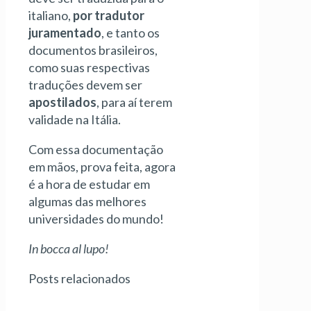
italiano,
por tradutor
juramentado
, e tanto os
documentos brasileiros,
como suas respectivas
traduções devem ser
apostilados
, para aí terem
validade na Itália.
Com essa documentação
em mãos, prova feita, agora
é a hora de estudar em
algumas das melhores
universidades do mundo!
In bocca al lupo!
Posts relacionados