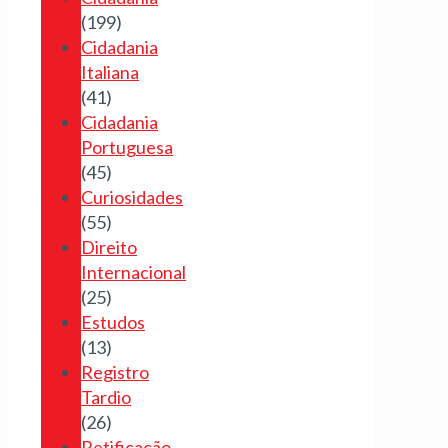
(199)
Cidadania
Italiana
(41)
Cidadania
Portuguesa
(45)
Curiosidades
(55)
Direito
Internacional
(25)
Estudos
(13)
Registro
Tardio
(26)
Retificação