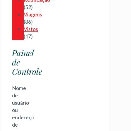
(52)
Viagens
(86)
Vistos
(17)
Painel
de
Controle
Nome
de
usuário
ou
endereço
de