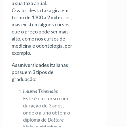
a sua taxa anual.
O valor desta taxa gira em
torno de 1300 a 2 mil euros,
mas existem alguns cursos
que o preço pode ser mais
alto, como nos cursos de
medicina e odontologia, por
exemplo.
As universidades italianas
possuem 3 tipos de
graduação:
Laurea Triennale:
Este é um curso com
duração de 3 anos,
onde o aluno obtém o
diploma de
Dottore
.
Nele, o objetivo é