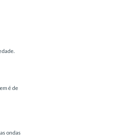
iedade.
gem é de
 as ondas