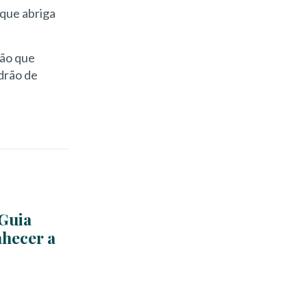
 que abriga
ião que
adrão de
 Guia
hecer a