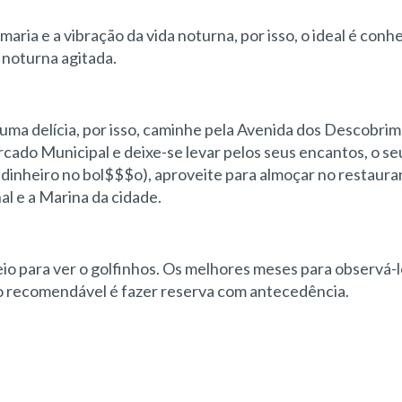
maria e a vibração da vida noturna, por isso, o ideal é con
a noturna agitada.
é uma delícia, por isso, caminhe pela Avenida dos Descobri
rcado Municipal e deixe-se levar pelos seus encantos, o seu
 dinheiro no bol$$$o), aproveite para almoçar no restaura
al e a Marina da cidade.
eio para ver o golfinhos. Os melhores meses para observá-l
 o recomendável é fazer reserva com antecedência.