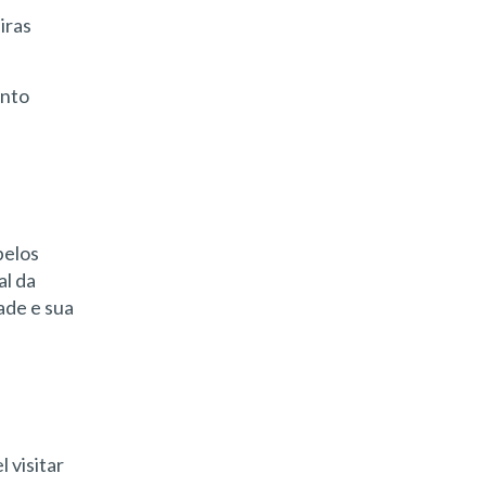
iras
anto
pelos
al da
ade e sua
 visitar