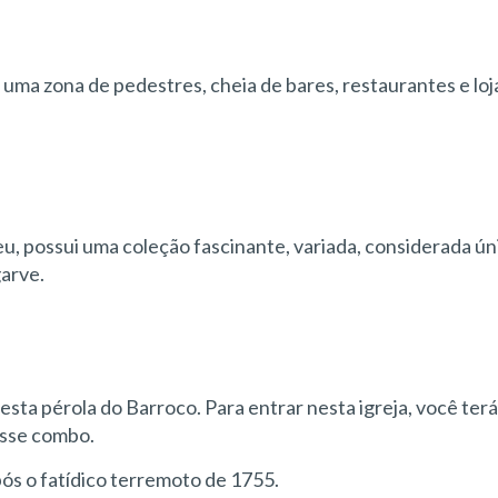
é uma zona de pedestres, cheia de bares, restaurantes e loj
, possui uma coleção fascinante, variada, considerada ún
garve.
esta pérola do Barroco. Para entrar nesta igreja, você ter
esse combo.
pós o fatídico terremoto de 1755.