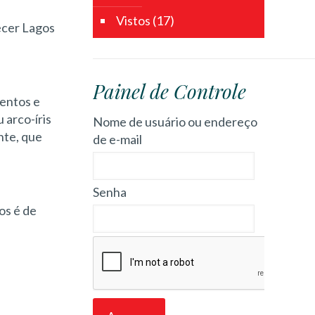
Vistos
(17)
hecer Lagos
Painel de Controle
mentos e
 arco-íris
Nome de usuário ou endereço
nte, que
de e-mail
Senha
os é de