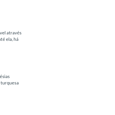
ível através
té ela, há
ésias
l turquesa