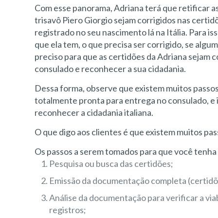
Com esse panorama, Adriana terá que retificar as
trisavô Piero Giorgio sejam corrigidos nas certi
registrado no seu nascimento lá na Itália. Para i
que ela tem, o que precisa ser corrigido, se algu
preciso para que as certidões da Adriana sejam 
consulado e reconhecer a sua cidadania.
Dessa forma, observe que existem muitos passos
totalmente pronta para entrega no consulado, e 
reconhecer a cidadania italiana.
O que digo aos clientes é que existem muitos pa
Os passos a serem tomados para que você tenha 
Pesquisa ou busca das certidões;
Emissão da documentação completa (certidões b
Análise da documentação para verificar a via
registros;