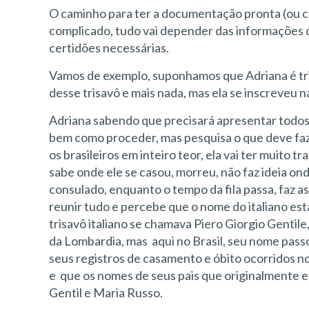
O caminho para ter a documentação pronta (ou c
complicado, tudo vai depender das informações q
certidões necessárias.
Vamos de exemplo, suponhamos que Adriana é trine
desse trisavô e mais nada, mas ela se inscreveu n
Adriana sabendo que precisará apresentar todos o
bem como proceder, mas pesquisa o que deve faz
os brasileiros em inteiro teor, ela vai ter muito t
sabe onde ele se casou, morreu, não faz ideia onde 
consulado, enquanto o tempo da fila passa, faz 
reunir tudo e percebe que o nome do italiano est
trisavô italiano se chamava Piero Giorgio Gentil
da Lombardia, mas aqui no Brasil, seu nome passo
seus registros de casamento e óbito ocorridos no
e que os nomes de seus pais que originalmente e
Gentil e Maria Russo.