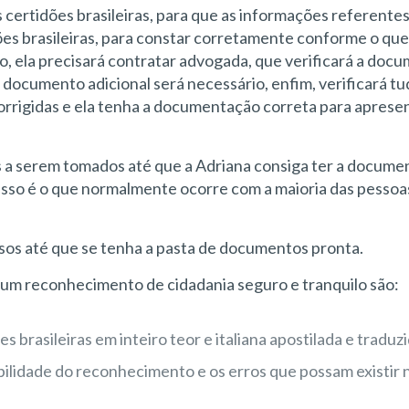
 certidões brasileiras, para que as informações referentes
dões brasileiras, para constar corretamente conforme o que
sso, ela precisará contratar advogada, que verificará a do
m documento adicional será necessário, enfim, verificará tu
corrigidas e ela tenha a documentação correta para aprese
 a serem tomados até que a Adriana consiga ter a docume
isso é o que normalmente ocorre com a maioria das pessoa
ssos até que se tenha a pasta de documentos pronta.
um reconhecimento de cidadania seguro e tranquilo são:
rasileiras em inteiro teor e italiana apostilada e traduzi
bilidade do reconhecimento e os erros que possam existir 