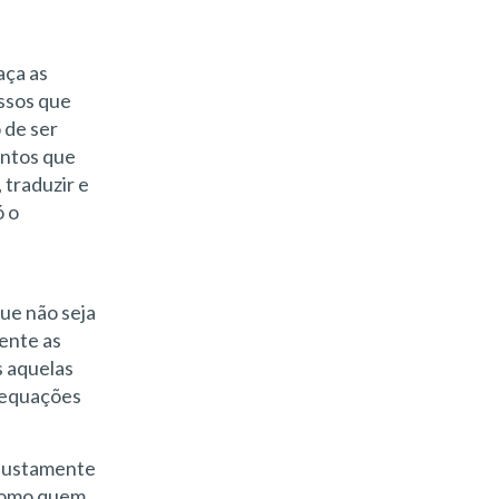
aça as
assos que
 de ser
entos que
 traduzir e
ó o
ue não seja
mente as
s aquelas
adequações
 justamente
 Como quem