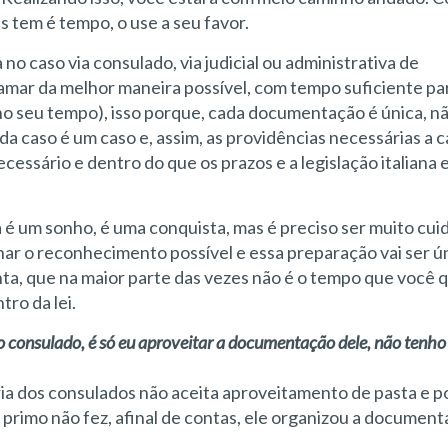
 tem é tempo, o use a seu favor.
o caso via consulado, via judicial ou administrativa de
ramar da melhor maneira possível, com tempo suficiente pa
o seu tempo), isso porque, cada documentação é única, nã
 caso é um caso e, assim, as providências necessárias a 
sário e dentro do que os prazos e a legislação italiana e 
a é um sonho, é uma conquista, mas é preciso ser muito cu
nar o reconhecimento possível e essa preparação vai ser ún
ta, que na maior parte das vezes não é o tempo que você 
tro da lei.
 consulado, é só eu aproveitar a documentação dele, não tenho
ia dos consulados não aceita aproveitamento de pasta e p
u primo não fez, afinal de contas, ele organizou a document