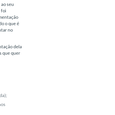
 ao seu
 foi
cumentação
do o que é
ntar no
ntação dela
s que quer
da);
nos