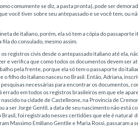
omo comumente se diz, a pasta pronta), pode ser demora
ue você tiver sobre seu antepassado e se você tem, ou nã
ta de italiano, porém, ela só tem a cópia do passaporte i
a fila do consulado, mesmo assim.
s registros civis desde o antepassado italiano até ela, nã
er e verifica que como todos os documentos devem ser at
rabalho pela frente, porque ela só tem o passaporte do itali
o filho do italiano nasceu no Brasil. Então, Adriana, inscrit
as pesquisas necessárias para encontrar os documentos, c
á errado em todos os registros brasileiros em que ele apar
e, nascido na cidade de Castelleone, na Província de Cremo
u a ser Jorge Gentil, a data de seu nascimento não está c
 Brasil, foi registrado nesses certidões que ele é natural
ram Massimo Emiliano Gentile e Maria Rossi, passaram a se