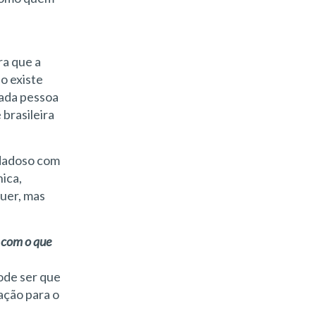
ra que a
o existe
cada pessoa
brasileira
idadoso com
ica,
quer, mas
 com o que
ode ser que
ação para o