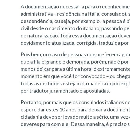
A documentação necessária para o reconhecimento 
administrativa – residência na Itália, consulado)
descendência, ou seja, por exemplo, a pessoa é bi
civil desde o nascimento do italiano, passando pelo
de naturalização. Toda essa documentação dever
devidamente atualizada, corrigida, traduzida por
Pois bem, no caso de pessoas que preferem agua
que a fila é grande e demorada, porém, não é po
menos deixar para a última hora, é extremamente
momento em que você for convocado – ou chegar
todas as certidões estejam da maneira como expli
por tradutor juramentado e apostiladas.
Portanto, por mais que os consulados italianos 
espere dar estes 10 anos para deixar a docume
cidadania deve ser levado muito a sério, uma vez 
deveres para com ele. Dessa maneira, é preciso s