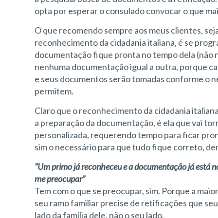
opta por esperar o consulado convocar o que mais
O que recomendo sempre aos meus clientes, seja n
reconhecimento da cidadania italiana, é se prog
documentação fique pronta no tempo dela (não n
nenhuma documentação igual a outra, porque cada
e seus documentos serão tomadas conforme o neces
permitem.
Claro que o reconhecimento da cidadania italian
a preparação da documentação, é ela que vai tor
personalizada, requerendo tempo para ficar pron
sim o necessário para que tudo fique correto, den
“Um primo já reconheceu e a documentação já está no
me preocupar”
Tem com o que se preocupar, sim. Porque a maior
seu ramo familiar precise de retificações que se
lado da família dele, não o seu lado.