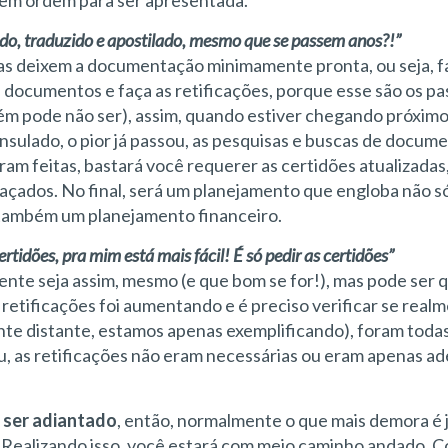
 em ordem para ser apresentada.
gido, traduzido e apostilado, mesmo que se passem anos?!”
oas deixem a documentação minimamente pronta, ou seja, f
 documentos e faça as retificações, porque esse são os p
m pode não ser), assim, quando estiver chegando próximo
ulado, o pior já passou, as pesquisas e buscas de docum
am feitas, bastará você requerer as certidões atualizadas,
paçados. No final, será um planejamento que engloba não s
s também um planejamento financeiro.
rtidões, pra mim está mais fácil! É só pedir as certidões”
nte seja assim, mesmo (e que bom se for!), mas pode ser q
 retificações foi aumentando e é preciso verificar se real
nte distante, estamos apenas exemplificando), foram toda
u, as retificações não eram necessárias ou eram apenas 
 ser adiantado
, então, normalmente o que mais demora é
. Realizando isso, você estará com meio caminho andado.