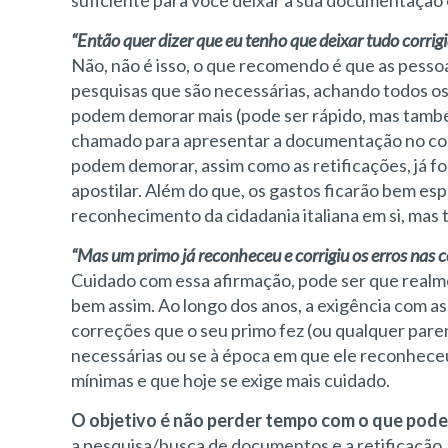
suficiente para você deixar a sua documentação
“Então quer dizer que eu tenho que deixar tudo corri
Não, não é isso, o que recomendo é que as pess
pesquisas que são necessárias, achando todos os
podem demorar mais (pode ser rápido, mas també
chamado para apresentar a documentação no cons
podem demorar, assim como as retificações, já for
apostilar. Além do que, os gastos ficarão bem es
reconhecimento da cidadania italiana em si, ma
“Mas um primo já reconheceu e corrigiu os erros nas ce
Cuidado com essa afirmação, pode ser que realme
bem assim. Ao longo dos anos, a exigência com as
correções que o seu primo fez (ou qualquer pare
necessárias ou se à época em que ele reconhece
mínimas e que hoje se exige mais cuidado.
O objetivo é não perder tempo com o que pode
a pesquisa/busca de documentos e a retificação