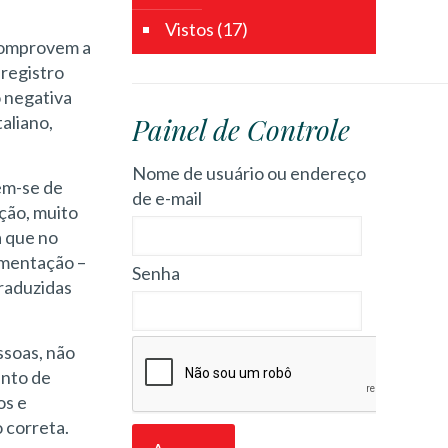
Vistos
(17)
e comprovem a
 registro
o negativa
aliano,
Painel de Controle
Nome de usuário ou endereço
em-se de
de e-mail
ção, muito
a que no
umentação –
Senha
traduzidas
ssoas, não
ento de
os e
 correta.