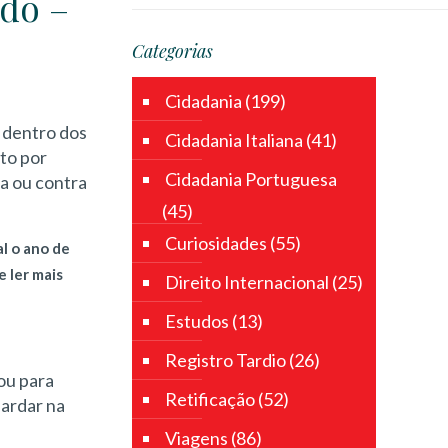
ado –
Categorias
Cidadania
(199)
, dentro dos
Cidadania Italiana
(41)
to por
Cidadania Portuguesa
na ou contra
(45)
Curiosidades
(55)
al o ano de
e ler mais
Direito Internacional
(25)
Estudos
(13)
Registro Tardio
(26)
ou para
Retificação
(52)
uardar na
Viagens
(86)