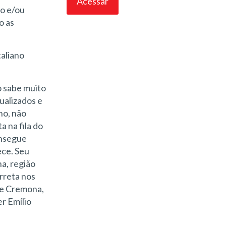
do e/ou
o as
taliano
o sabe muito
ualizados e
ano, não
a na fila do
onsegue
ece. Seu
na, região
orreta nos
 de Cremona,
r Emílio