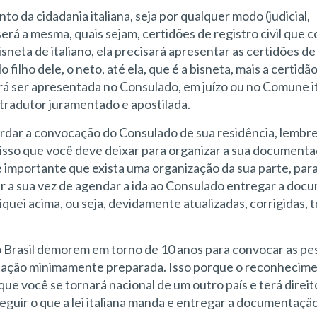
da cidadania italiana, seja por qualquer modo (judicial,
, será a mesma, quais sejam, certidões de registro civil qu
sneta de italiano, ela precisará apresentar as certidões de
 filho dele, o neto, até ela, que é a bisneta, mais a certidã
á ser apresentada no Consulado, em juízo ou no Comune it
 tradutor juramentado e apostilada.
rdar a convocação do Consulado de sua residência, lembr
r isso que você deve deixar para organizar a sua documenta
 importante que exista uma organização da sua parte, par
 a sua vez de agendar a ida ao Consulado entregar a doc
quei acima, ou seja, devidamente atualizadas, corrigidas, 
no Brasil demorem em torno de 10 anos para convocar as pe
ntação minimamente preparada. Isso porque o reconhecim
que você se tornará nacional de um outro país e terá direit
eguir o que a lei italiana manda e entregar a documentação