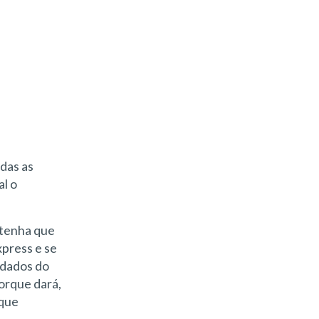
odas as
al o
 tenha que
xpress e se
 dados do
porque dará,
 que