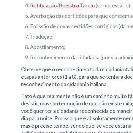
Retificação
/
Registro Tardio
(se necessário);
Averbação das certidões para que constem as 
Emissão de novas certidões corrigidas (da m
Tradução;
Apostilamento;
Reconhecimento da cidadania (por via administ
Observe que o reconhecimento da cidadania italian
etapas anteriores (1 a 8), para que se tenha a d
reconhecimento da cidadania italiana.
Fato é que realmente não é um caminho muito fác
desistir, mas sim ter noção de que não existe mi
você quer ter a cidadania reconhecida de maneira
dia para noite. Por isso que é absolutamente nec
mas é preciso tempo, sendo que, se você está na