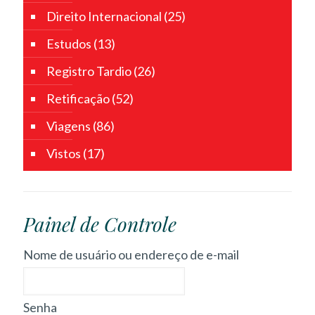
Direito Internacional
(25)
Estudos
(13)
Registro Tardio
(26)
Retificação
(52)
Viagens
(86)
Vistos
(17)
Painel de Controle
Nome de usuário ou endereço de e-mail
Senha