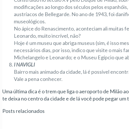
modificações ao longo dos séculos pelos espanhóis
austríacos de Bellegarde. No ano de 1943, foi danif
museológicos.
No ápice do Renascimento, aconteciam ali muitas fe
Leonardo, muito incrível, não?
Hoje é um museu que abriga museus (sim, é isso mesm
necessários dias, por isso, indico que visite o mai
Michelangelo e Leonardo; e o Museu Egípcio que ab
I NAVIGLI
Bairro mais animado da cidade, lá é possível encontr
Vale a pena conhecer.
Uma última dica é o trem que liga o aeroporto de Milão ao
te deixa no centro da cidade e de lá você pode pegar um táx
Posts relacionados