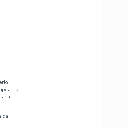
ério
apital do
etada
s da