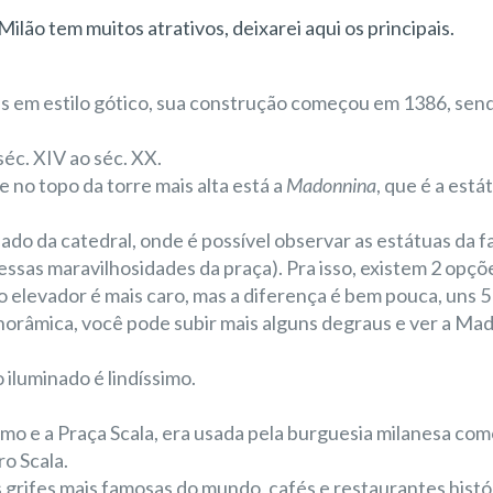
lão tem muitos atrativos, deixarei aqui os principais.
ões em estilo gótico, sua construção começou em 1386, sen
séc. XIV ao séc. XX.
e no topo da torre mais alta está a
Madonnina
, que é a está
hado da catedral, onde é possível observar as estátuas da 
essas maravilhosidades da praça). Pra isso, existem 2 opçõ
 elevador é mais caro, mas a diferença é bem pouca, uns 5
anorâmica, você pode subir mais alguns degraus e ver a Ma
iluminado é lindíssimo.
o e a Praça Scala, era usada pela burguesia milanesa com
o Scala.
as grifes mais famosas do mundo, cafés e restaurantes histó