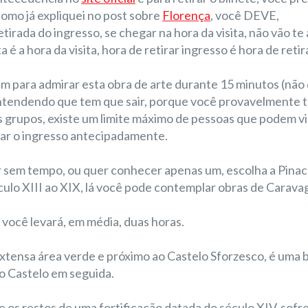
 como já expliquei no post sobre
Florença
, você DEVE,
tirada do ingresso, se chegar na hora da visita, não vão te
ta é a hora da visita, hora de retirar ingresso é hora de retir
am para admirar esta obra de arte durante 15 minutos (não
entendendo que tem que sair, porque você provavelmente 
grupos, existe um limite máximo de pessoas que podem vis
prar o ingresso antecipadamente.
r sem tempo, ou quer conhecer apenas um, escolha a Pina
culo XIII ao XIX, lá você pode contemplar obras de Carava
você levará, em média, duas horas.
xtensa área verde e próximo ao Castelo Sforzesco, é uma 
 o Castelo em seguida.
os restos de uma fortificação datada do século XIV, sofre