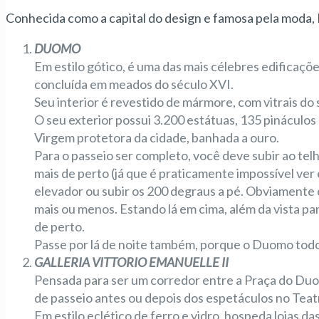
Conhecida como a capital do design e famosa pela moda, Mi
DUOMO
Em estilo gótico, é uma das mais célebres edificaç
concluída em meados do século XVI.
Seu interior é revestido de mármore, com vitrais do 
O seu exterior possui 3.200 estátuas, 135 pináculos 
Virgem protetora da cidade, banhada a ouro.
Para o passeio ser completo, você deve subir ao tel
mais de perto (já que é praticamente impossível ver 
elevador ou subir os 200 degraus a pé. Obviamente o
mais ou menos. Estando lá em cima, além da vista p
de perto.
Passe por lá de noite também, porque o Duomo todo 
GALLERIA VITTORIO EMANUELLE II
Pensada para ser um corredor entre a Praça do Duom
de passeio antes ou depois dos espetáculos no Teatr
Em estilo eclético de ferro e vidro, hospeda lojas d