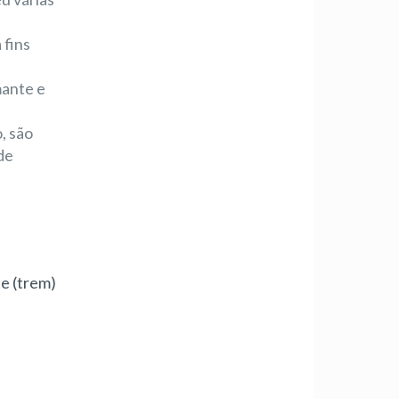
 fins
mante e
, são
de
te (trem)