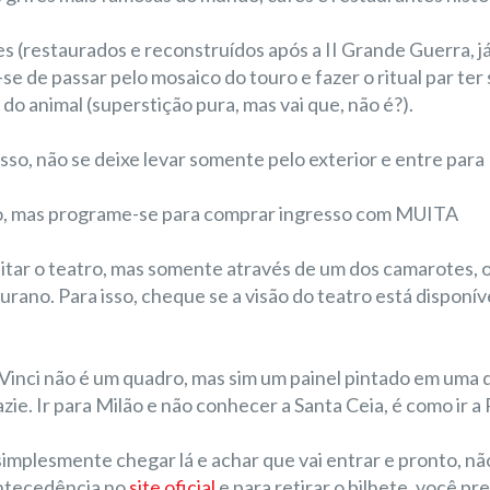
s (restaurados e reconstruídos após a II Grande Guerra, já
e de passar pelo mosaico do touro e fazer o ritual par ter 
o do animal (superstição pura, mas vai que, não é?).
isso, não se deixe levar somente pelo exterior e entre para
ção, mas programe-se para comprar ingresso com MUITA
visitar o teatro, mas somente através de um dos camarotes,
urano. Para isso, cheque se a visão do teatro está disponív
inci não é um quadro, mas sim um painel pintado em uma 
azie. Ir para Milão e não conhecer a Santa Ceia, é como ir a
simplesmente chegar lá e achar que vai entrar e pronto, nã
antecedência no
site oficial
e para retirar o bilhete, você pr