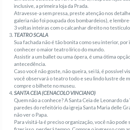
inclusive, a primeira loja da Prada.
Atravesse-a sem pressa, preste atenção nos detalhe
galeria não foi poupada dos bombardeios), e lembre-s
3 voltas inteiras com o calcanhar direito no testícul
TEATRO SCALA
Sua fachada não é tão bonita como seu interior, por 
conhecer o maior teatro lírico do mundo.
Assistir a um ballet ou uma ópera, é uma ótima op
antecedência.
Caso você não goste, não queira, sei lá, é possível 
você observará o teatro todo e seu lindo lustre de m
compre o bilhete no museu.
SANTA CEIA (CENACOLO VINCIANO)
Quem não a conhece? A Santa Ceia de Leonardo da V
paredes do refeitório da igreja Santa Maria delle Gr
não ver o Papa.
Para visitá-la é preciso organização, você não pode 
fizer isso, perderá tempo. Compre o ingresso com 