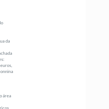
do
tua da
fachada
es:
 euros,
donnina
o área
ricos,