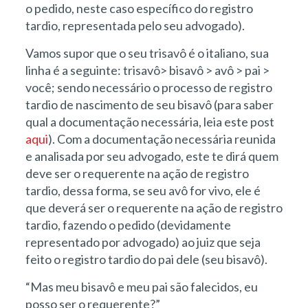
o pedido, neste caso específico do registro
tardio, representada pelo seu advogado).
Vamos supor que o seu trisavô é o italiano, sua
linha é a seguinte: trisavô> bisavô > avô > pai >
você; sendo necessário o processo de registro
tardio de nascimento de seu bisavô (para saber
qual a documentação necessária, leia este post
aqui
). Com a documentação necessária reunida
e analisada por seu advogado, este te dirá quem
deve ser o requerente na ação de registro
tardio, dessa forma, se seu avô for vivo, ele é
que deverá ser o requerente na ação de registro
tardio, fazendo o pedido (devidamente
representado por advogado) ao juiz que seja
feito o registro tardio do pai dele (seu bisavô).
“Mas meu bisavô e meu pai são falecidos, eu
posso ser o requerente?”