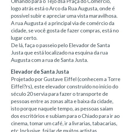
Olhando para o Tejo dsa Praça do Comércio,
logo atrás está o Arco da Rua Augusta, onde é
possível subir e apreciar uma vista maravilhosa.
A rua Augusta é a principal via de comércio da
cidade, se você gosta de fazer compras, está no
lugar certo.
De lá, faça o passeio pelo Elevador de Santa
Justa que está localizado na esquina da rua
Augusta com a rua de Santa Justa.
Elevador de Santa Justa
Projetado por Gustave Eiffel (conhecem a Torre
Eiffel?rs), este elevador construído no início do
século 20 servia para fazer o transporte de
pessoas entre as zonas alta e baixa da cidade,
isto porque naquele tempo, as pessoas saíam
dos escritórios e subiam para o Chiado para ir ao
cinema, tomar um café, ir a livrarias, tabacarias,
etc.Inclusive, foi lar de muitos artistas