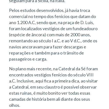
seguiam para a Sicília, na itália.
Pelos estudos desenvolvidos, já havia troca
comercial no tempo dos fenícios que datam do
ano 1.200 A.C, sendo que, na praça de D. Luís,
foram localizados vestígios de um fundeadouro
(espécie de âncora) com mais de 2000 anos,
remontando ao século I a.C. e ao V d.C., onde os
navios ancoravam para fazer descargas e
reparações e também para o trânsito de
passageiros e carga.
No plano mais recente, na Catedral da Sé foram
encontrados vestígios fenícios do século VIII
a.C. Inclusive, aqui fica a primeira dica, ao visitar
a Catedral, em seu claustro é possível observar
estas ruínas, é muito bonito ver todas essas
camadas de história bem ali diante dos seus
olhos.