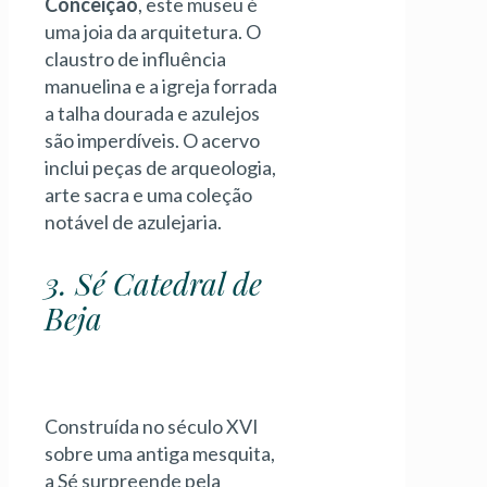
Conceição
, este museu é
uma joia da arquitetura. O
claustro de influência
manuelina e a igreja forrada
a talha dourada e azulejos
são imperdíveis. O acervo
inclui peças de arqueologia,
arte sacra e uma coleção
notável de azulejaria.
3. Sé Catedral de
Beja
Construída no século XVI
sobre uma antiga mesquita,
a Sé surpreende pela