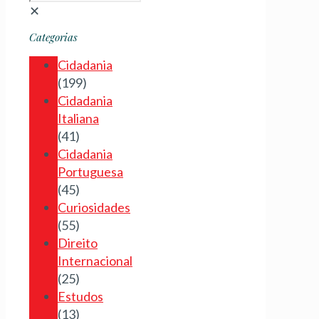
✕
Categorias
Cidadania
(199)
Cidadania
Italiana
(41)
Cidadania
Portuguesa
(45)
Curiosidades
(55)
Direito
Internacional
(25)
Estudos
(13)