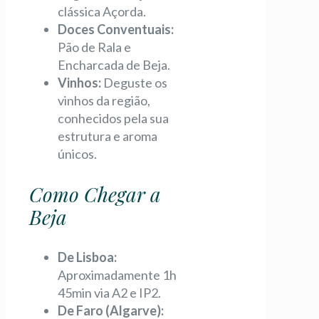
clássica Açorda.
Doces Conventuais:
Pão de Rala e
Encharcada de Beja.
Vinhos:
Deguste os
vinhos da região,
conhecidos pela sua
estrutura e aroma
únicos.
Como Chegar a
Beja
De Lisboa:
Aproximadamente 1h
45min via A2 e IP2.
De Faro (Algarve):