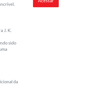
ncrível.
a J. K.
endo sido
 uma
icional da