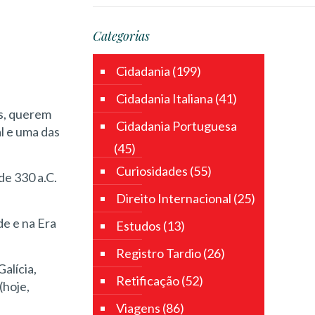
Categorias
Cidadania
(199)
Cidadania Italiana
(41)
os, querem
Cidadania Portuguesa
l e uma das
(45)
Curiosidades
(55)
de 330 a.C.
Direito Internacional
(25)
e e na Era
Estudos
(13)
Registro Tardio
(26)
alícia,
Retificação
(52)
(hoje,
Viagens
(86)