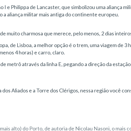
o I e Philippa de Lancaster, que simbolizou uma aliança mil
 a aliança militar mais antiga do continente europeu.
ade muito charmosa que merece, pelo menos, 2 dias inteiros 
ropa, de Lisboa, a melhor opção é o trem, uma viagem de 3 h
enos 4 horas) e carro, claro.
de metrô através da linha E, pegando a direção da estação
 dos Aliados e a Torre dos Clérigos, nessa região você co
is alto) do Porto, de autoria de Nicolau Nasoni, o mais 