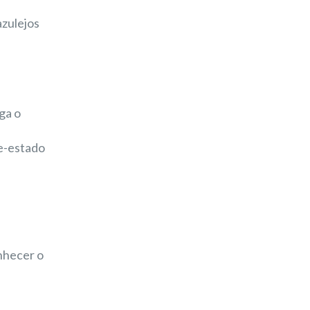
azulejos
ga o
de-estado
onhecer o