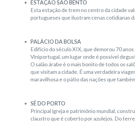
ESTAÇÃO SÃO BENTO
Esta estação de trem no centro da cidade vale
portugueses que ilustram cenas cotidianas d
PALÁCIO DA BOLSA
Edifício do século XIX, que demorou 70 anos 
Viniportugal, um lugar onde é possível degust
O salão árabe é o mais bonito de todos os sal
que visitam a cidade. É uma verdadeira viage
maravilhosa e o pátio das nações que também v
SÉ DO PORTO
Principal igreja e patrimônio mundial, constru
claustro que é coberto por azulejos. Do terre