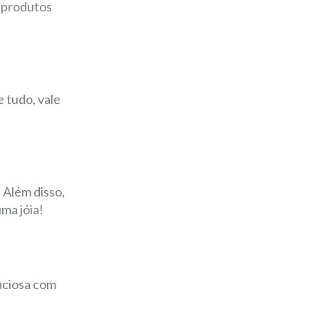
 produtos
 tudo, vale
 Além disso,
ma jóia!
raciosa com