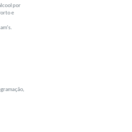
álcool por
orto e
ham’s.
rogramação,