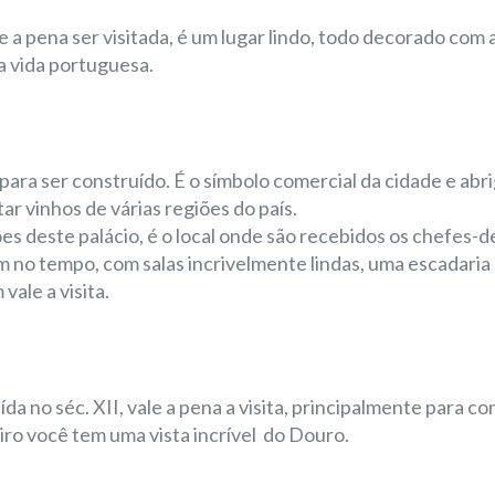
 a pena ser visitada, é um lugar lindo, todo decorado com 
a vida portuguesa.
para ser construído. É o símbolo comercial da cidade e abri
ar vinhos de várias regiões do país.
ões deste palácio, é o local onde são recebidos os chefes-
m no tempo, com salas incrivelmente lindas, uma escadaria
ale a visita.
ída no séc. XII, vale a pena a visita, principalmente para c
iro você tem uma vista incrível
do Douro.