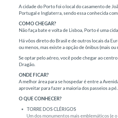
A cidade do Porto foi o local do casamento de Joã
Portugal e Inglaterra, sendo essa conhecida como
COMO CHEGAR?
Não faça bate e volta de Lisboa, Porto é uma cid
Há vôos direto do Brasil e de outros locais da Eu
ou menos, mas existe a opção de ônibus (mais ou m
Se optar pelo aéreo, você pode chegar ao centro 
Dragão.
ONDE FICAR?
A melhor área para se hospedar é entre a Avenida
aproveitar para fazer a maioria dos passeios a pé.
O QUE CONHECER?
TORRE DOS CLÉRIGOS
Um dos monumentos mais emblemáticos (e o ma