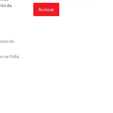
nto da
ento do
 na Itália,