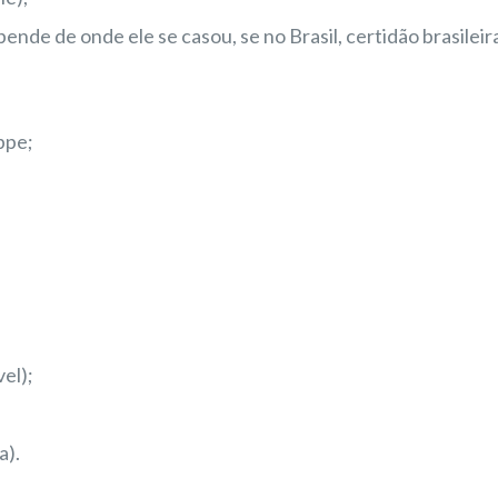
de de onde ele se casou, se no Brasil, certidão brasileira
ppe;
vel);
a).