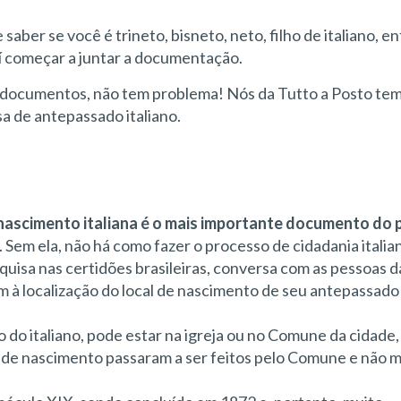
aber se você é trineto, bisneto, neto, filho de italiano, e
daí começar a juntar a documentação.
ha documentos, não tem problema! Nós da Tutto a Posto te
a de antepassado italiano.
 nascimento italiana é o mais importante documento do
 Sem ela, não há como fazer o processo de cidadania italia
squisa nas certidões brasileiras, conversa com as pessoas d
em à localização do local de nascimento de seu antepassado 
do italiano, pode estar na igreja ou no Comune da cidade, 
os de nascimento passaram a ser feitos pelo Comune e não m