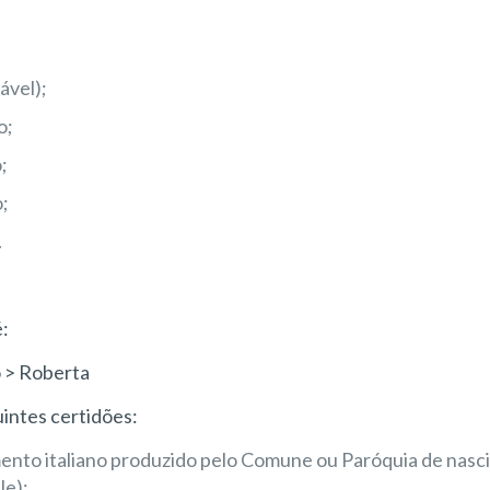
ável);
o;
;
o;
.
é:
o > Roberta
uintes certidões:
ento italiano produzido pelo Comune ou Paróquia de nasc
le);