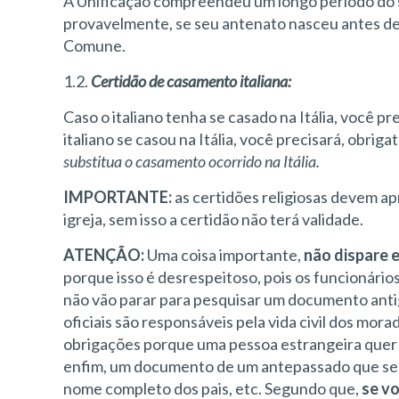
A Unificação compreendeu um longo período do s
provavelmente, se seu antenato nasceu antes de
Comune.
1.2.
Certidão de casamento italiana:
Caso o italiano tenha se casado na Itália, você p
italiano se casou na Itália, você precisará, obri
substitua o casamento ocorrido na Itália.
IMPORTANTE:
as certidões religiosas devem ap
igreja, sem isso a certidão não terá validade.
ATENÇÃO:
Uma coisa importante,
não dispare 
porque isso é desrespeitoso, pois os funcionári
não vão parar para pesquisar um documento anti
oficiais são responsáveis pela vida civil dos mor
obrigações porque uma pessoa estrangeira quer
enfim, um documento de um antepassado que seq
nome completo dos pais, etc. Segundo que,
se vo