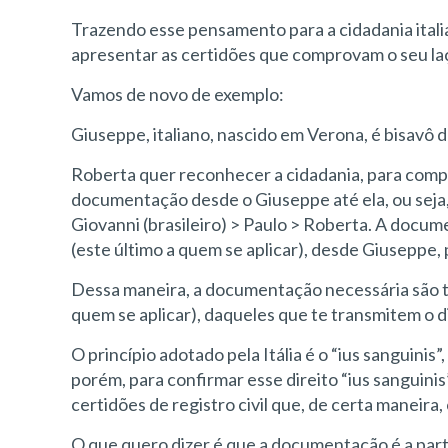
Trazendo esse pensamento para a cidadania itali
apresentar as certidões que comprovam o seu laç
Vamos de novo de exemplo:
Giuseppe, italiano, nascido em Verona, é bisavô 
Roberta quer reconhecer a cidadania, para compr
documentação desde o Giuseppe até ela, ou seja, 
Giovanni (brasileiro) > Paulo > Roberta. A docu
(este último a quem se aplicar), desde Giuseppe,
Dessa maneira, a documentação necessária são to
quem se aplicar), daqueles que te transmitem o di
O princípio adotado pela Itália é o “ius sanguinis
porém, para confirmar esse direito “ius sanguini
certidões de registro civil que, de certa maneira,
O que quero dizer é que a documentação é a par