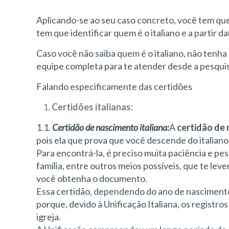
Aplicando-se ao seu caso concreto, você tem que s
tem que identificar quem é o italiano e a partir 
Caso você não saiba quem é o italiano, não ten
equipe completa para te atender desde a pesquis
Falando especificamente das certidões
Certidões italianas:
1.1.
Certidão de nascimento italiana:
A
certidão de
pois ela que prova que você descende do italiano.
Para encontrá-la, é preciso muita paciência e pe
família, entre outros meios possíveis, que te lev
você obtenha o documento.
Essa certidão, dependendo do ano de nascimento 
porque, devido à Unificação Italiana, os registr
igreja.