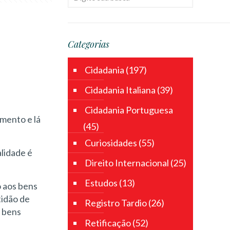
Categorias
Cidadania
(197)
Cidadania Italiana
(39)
Cidadania Portuguesa
imento e lá
(45)
Curiosidades
(55)
lidade é
Direito Internacional
(25)
Estudos
(13)
o aos bens
tidão de
Registro Tardio
(26)
s bens
Retificação
(52)