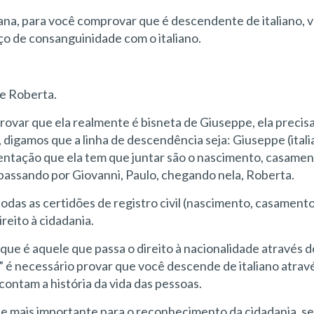
ana, para você comprovar que é descendente de italiano, 
o de consanguinidade com o italiano.
de Roberta.
ovar que ela realmente é bisneta de Giuseppe, ela precisa
digamos que a linha de descendência seja: Giuseppe (itali
mentação que ela tem que juntar são o nascimento, casamen
 passando por Giovanni, Paulo, chegando nela, Roberta.
das as certidões de registro civil (nascimento, casamento
reito à cidadania.
”, que é aquele que passa o direito à nacionalidade através 
s” é necessário provar que você descende de italiano atrav
 contam a história da vida das pessoas.
te mais importante para o reconhecimento da cidadania, s