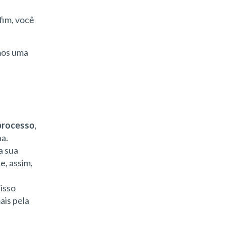
nfim, você
mos uma
 processo
,
na.
a sua
e, assim,
isso
ais pela