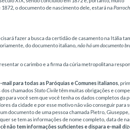
éculo XIX, sendo concluído em 1872 e, portanto, muito
 1872, o documento de nascimento dele, estará na
Parroch
recisará fazer a busca da certidão de casamento na Itália t
gatoriamente, do documento italiano,
não há um documento bra
resentar o carimbo e a firma da cúria metropolitana respo
e-mail para todas as Paróquias e Comunes italianos
, pri
os dos chamados
Stato Civile
têm muitas obrigações e compe
go para você sem que você tenha os dados completos da p
adores da cidade e por esse motivo não vão conseguir para 
 um documento de uma pessoa chamada Pietro, Giuseppe, 
uer se tem as informações de nome completo, data de na
cê não tem informações suficientes e dispara e-mail di