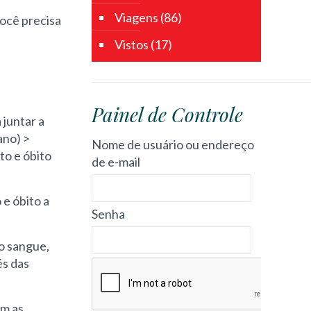
Viagens
(86)
você precisa
Vistos
(17)
Painel de Controle
 juntar a
ano) >
Nome de usuário ou endereço
to e óbito
de e-mail
 e óbito a
Senha
do sangue,
és das
em as