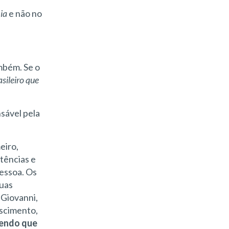
ia
e não no
ambém. Se o
sileiro que
nsável pela
meiro,
tências e
essoa. Os
suas
Giovanni,
scimento,
zendo que