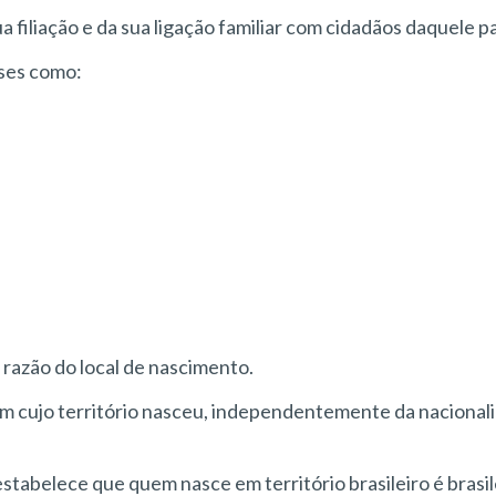
a filiação e da sua ligação familiar com cidadãos daquele pa
ses como:
m razão do local de nascimento.
 em cujo território nasceu, independentemente da nacional
stabelece que quem nasce em território brasileiro é brasil