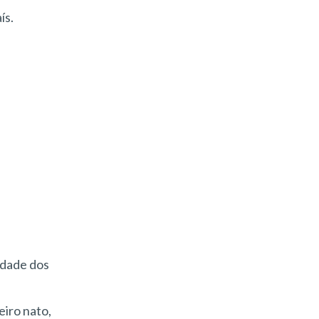
ís.
idade dos
eiro nato,