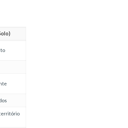
Solo)
nto
nte
idos
erritório