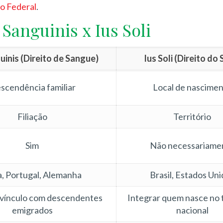
o Federal
.
Sanguinis x Ius Soli
uinis (Direito de Sangue)
Ius Soli (Direito do 
scendência familiar
Local de nascime
Filiação
Território
Sim
Não necessariame
ia, Portugal, Alemanha
Brasil, Estados Un
 vínculo com descendentes
Integrar quem nasce no t
emigrados
nacional