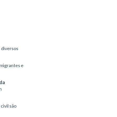
a diversos
emigrantes e
 da
m
civil são