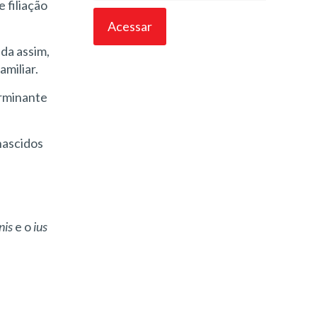
 filiação
nda assim,
miliar.
erminante
nascidos
nis
e o
ius