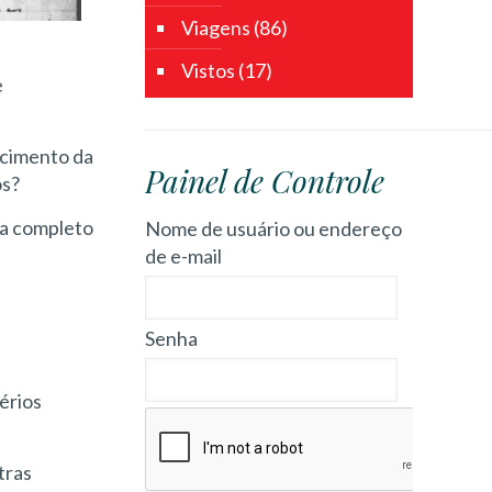
Viagens
(86)
Vistos
(17)
e
ecimento da
Painel de Controle
os?
ia completo
Nome de usuário ou endereço
de e-mail
Senha
térios
tras