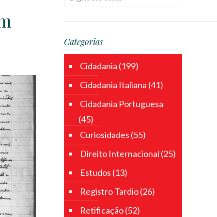
em
Categorias
Cidadania
(199)
Cidadania Italiana
(41)
Cidadania Portuguesa
(45)
Curiosidades
(55)
Direito Internacional
(25)
Estudos
(13)
Registro Tardio
(26)
Retificação
(52)