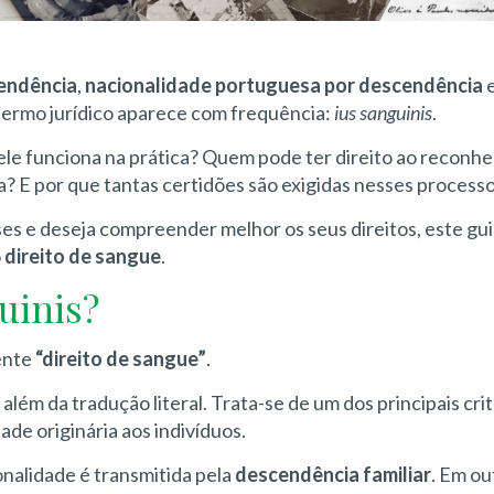
cendência
,
nacionalidade portuguesa por descendência
termo jurídico aparece com frequência:
ius sanguinis
.
 ele funciona na prática? Quem pode ter direito ao reconh
a? E por que tantas certidões são exigidas nesses process
es e deseja compreender melhor os seus direitos, este gu
o
direito de sangue
.
uinis?
mente
“direito de sangue”
.
além da tradução literal. Trata-se de um dos principais cri
dade originária aos indivíduos.
onalidade é transmitida pela
descendência familiar
. Em ou