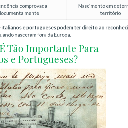
endência comprovada
Nascimento em deter
documentalmente
território
italianos e portugueses podem ter direito ao reconhe
uando nasceram fora da Europa.
 É Tão Importante Para
os e Portugueses?