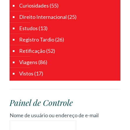
Curiosidades
(55)
Direito Internacional
(25)
Estudos
(13)
Registro Tardio
(26)
Retificação
(52)
Viagens
(86)
Vistos
(17)
Painel de Controle
Nome de usuário ou endereço de e-mail