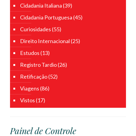
Cidadania Italiana
(39)
Cidadania Portuguesa
(45)
Curiosidades
(55)
Direito Internacional
(25)
Estudos
(13)
Registro Tardio
(26)
Retificação
(52)
Viagens
(86)
Vistos
(17)
Painel de Controle